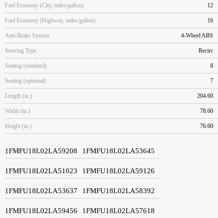
Fuel Economy (City, miles/gallon)
12
Fuel Economy (Highway, miles/gallon)
16
Anti-Brake System
4-Wheel ABS
Steering Type
Recirc
Seating (standard)
8
Seating (optional)
7
Length (in.)
204.60
Width (in.)
78.60
Height (in.)
76.60
1FMFU18L02LA59208
1FMFU18L02LA53645
1FMFU18L02LA51023
1FMFU18L02LA59126
1FMFU18L02LA53637
1FMFU18L02LA58392
1FMFU18L02LA59456
1FMFU18L02LA57618