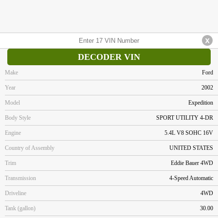
DECODER VIN
Make
Ford
Year
2002
Model
Expedition
Body Style
SPORT UTILITY 4-DR
Engine
5.4L V8 SOHC 16V
Country of Assembly
UNITED STATES
Trim
Eddie Bauer 4WD
Transmission
4-Speed Automatic
Driveline
4WD
Tank (gallon)
30.00