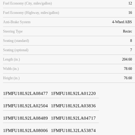
Fuel Economy (City, miles/gallon)
12
Fuel Economy (Highway, miles/gallon)
16
Anti-Brake System
4-Wheel ABS
Steering Type
Recirc
Seating (standard)
8
Seating (optional)
7
Length (in.)
204.60
Width (in.)
78.60
Height (in.)
76.60
1FMFU18L92LA08477
1FMFU18L92LA01220
1FMFU18L92LA02504
1FMFU18L92LA03836
1FMFU18L92LA08489
1FMFU18L92LA04717
1FMFU18L92LA08006
1FMFU18L32LA53874