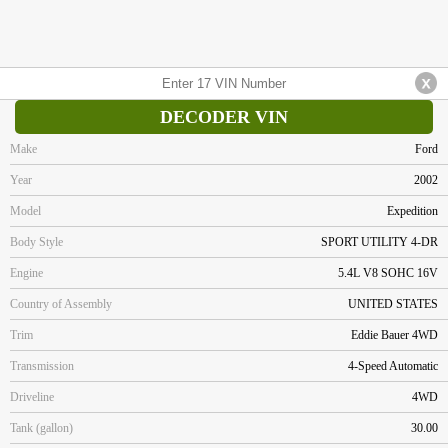
DECODER VIN
Make
Ford
Year
2002
Model
Expedition
Body Style
SPORT UTILITY 4-DR
Engine
5.4L V8 SOHC 16V
Country of Assembly
UNITED STATES
Trim
Eddie Bauer 4WD
Transmission
4-Speed Automatic
Driveline
4WD
Tank (gallon)
30.00