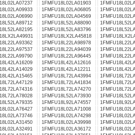
18L02LA07237
1FMFU18L02LA01903
1FMFU18L02LA
18L02LA09933
1FMFU18L02LA06805
1FMFU18L02LA
18L02LA06990
1FMFU18L02LA04569
1FMFU18L02LA
18L52LA89712
1FMFU18L52LA88090
1FMFU18L52LA
18L52LA82195
1FMFU18L52LA83796
1FMFU18L52LA
18LX2LA49931
1FMFU18LX2LA45818
1FMFU18LX2L
18L22LA93362
1FMFU18L22LA98978
1FMFU18L22LA
18L22LA97537
1FMFU18L22LA94039
1FMFU18L22LA
18L22LA99790
1FMFU18L22LA96445
1FMFU18L22LA
18L42LA16209
1FMFU18L42LA12616
1FMFU18L42LA
18L42LA14029
1FMFU18L42LA12211
1FMFU18L42LA
18L42LA15465
1FMFU18L72LA43994
1FMFU18L72LA
18L72LA47129
1FMFU18L72LA41834
1FMFU18L72LA
18L72LA74316
1FMFU18L72LA74270
1FMFU18L72LA
18L72LA78028
1FMFU18L52LA73930
1FMFU18L52LA
18L52LA79335
1FMFU18L92LA74557
1FMFU18L92LA
18L02LA76427
1FMFU18L02LA71008
1FMFU18L02LA
18L02LA73746
1FMFU18L02LA74298
1FMFU18L02LA
18L02LA31450
1FMFU18L02LA39998
1FMFU18L02LA
18L02LA32491
1FMFU18L02LA36172
1FMFU18L02LA