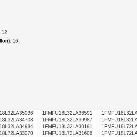
:
12
llon):
16
18L32LA35036
1FMFU18L32LA36591
1FMFU18L32LA
18L32LA34708
1FMFU18L32LA39987
1FMFU18L32LA
18L32LA34984
1FMFU18L32LA30191
1FMFU18L72LA
18L72LA33070
1FMFU18L72LA31608
1FMFU18L72LA