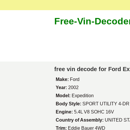
Free-Vin-Decode
free vin decode for Ford E
Make:
Ford
Year:
2002
Model:
Expedition
Body Style:
SPORT UTILITY 4-DR
Engine:
5.4L V8 SOHC 16V
Country of Assembly:
UNITED S
Trim:
Eddie Bauer 4WD