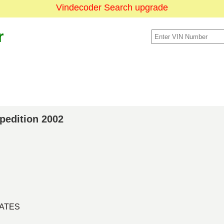
Vindecoder Search upgrade
r
xpedition 2002
TATES