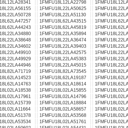
18L12LA28341
1FMFU18L12LA22798
1FMFU18L12LA
18L22LA56155
1FMFU18L22LA50625
1FMFU18L22LA
18L22LA50728
1FMFU18L22LA51130
1FMFU18L22LA
18L62LA47257
1FMFU18L62LA43515
1FMFU18L62LA
18L62LA44243
1FMFU18L62LA45819
1FMFU18L62LA
18L22LA34880
1FMFU18L22LA35894
1FMFU18L22LA
18L22LA38648
1FMFU18L22LA36474
1FMFU18L22LA
18L22LA34602
1FMFU18L22LA39403
1FMFU18L22LA
18L22LA49910
1FMFU18L22LA42575
1FMFU18L22LA
18L22LA49929
1FMFU18L22LA45383
1FMFU18L22LA
18L22LA44946
1FMFU18L22LA45015
1FMFU18L22LA
18L82LA71719
1FMFU18L82LA73545
1FMFU18L82LA
18L62LA14523
1FMFU18L62LA19187
1FMFU18L62LA
18L62LA14763
1FMFU18L62LA18614
1FMFU18L62LA
18L02LA18538
1FMFU18L02LA15855
1FMFU18L02LA
18L02LA17961
1FMFU18L02LA14796
1FMFU18L02LA
18L02LA15739
1FMFU18L02LA18884
1FMFU18L02LA
18L02LA11664
1FMFU18L02LA58657
1FMFU18L02LA
18L02LA51378
1FMFU18L02LA53568
1FMFU18L02LA
18L02LA53534
1FMFU18L02LA51761
1FMFU18L02LA
18L02LA50602
1FMFU18L02LA54431
1FMFU18L02LA