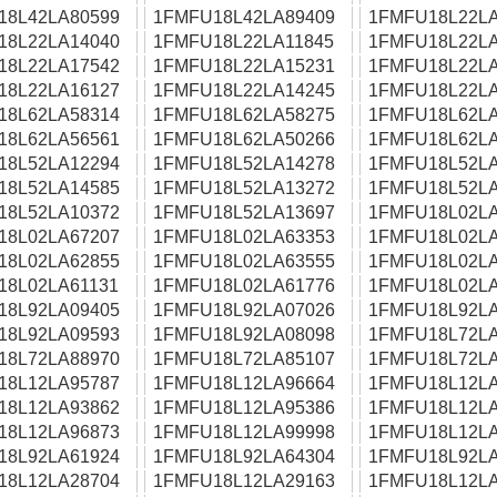
18L42LA80599
1FMFU18L42LA89409
1FMFU18L22LA
18L22LA14040
1FMFU18L22LA11845
1FMFU18L22LA
18L22LA17542
1FMFU18L22LA15231
1FMFU18L22LA
18L22LA16127
1FMFU18L22LA14245
1FMFU18L22LA
18L62LA58314
1FMFU18L62LA58275
1FMFU18L62LA
18L62LA56561
1FMFU18L62LA50266
1FMFU18L62LA
18L52LA12294
1FMFU18L52LA14278
1FMFU18L52LA
18L52LA14585
1FMFU18L52LA13272
1FMFU18L52LA
18L52LA10372
1FMFU18L52LA13697
1FMFU18L02LA
18L02LA67207
1FMFU18L02LA63353
1FMFU18L02LA
18L02LA62855
1FMFU18L02LA63555
1FMFU18L02LA
18L02LA61131
1FMFU18L02LA61776
1FMFU18L02LA
18L92LA09405
1FMFU18L92LA07026
1FMFU18L92LA
18L92LA09593
1FMFU18L92LA08098
1FMFU18L72LA
18L72LA88970
1FMFU18L72LA85107
1FMFU18L72LA
18L12LA95787
1FMFU18L12LA96664
1FMFU18L12LA
18L12LA93862
1FMFU18L12LA95386
1FMFU18L12LA
18L12LA96873
1FMFU18L12LA99998
1FMFU18L12LA
18L92LA61924
1FMFU18L92LA64304
1FMFU18L92LA
18L12LA28704
1FMFU18L12LA29163
1FMFU18L12LA