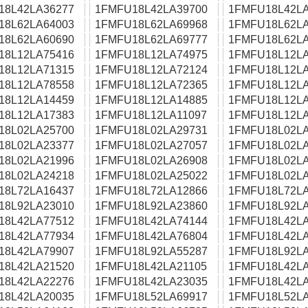
18L42LA36277
1FMFU18L42LA39700
1FMFU18L42LA
18L62LA64003
1FMFU18L62LA69968
1FMFU18L62LA
18L62LA60690
1FMFU18L62LA69777
1FMFU18L62LA
18L12LA75416
1FMFU18L12LA74975
1FMFU18L12LA
18L12LA71315
1FMFU18L12LA72124
1FMFU18L12LA
18L12LA78558
1FMFU18L12LA72365
1FMFU18L12LA
18L12LA14459
1FMFU18L12LA14885
1FMFU18L12LA
18L12LA17383
1FMFU18L12LA11097
1FMFU18L12LA
18L02LA25700
1FMFU18L02LA29731
1FMFU18L02LA
18L02LA23377
1FMFU18L02LA27057
1FMFU18L02LA
18L02LA21996
1FMFU18L02LA26908
1FMFU18L02LA
18L02LA24218
1FMFU18L02LA25022
1FMFU18L02LA
18L72LA16437
1FMFU18L72LA12866
1FMFU18L72LA
18L92LA23010
1FMFU18L92LA23860
1FMFU18L92LA
18L42LA77512
1FMFU18L42LA74144
1FMFU18L42LA
18L42LA77934
1FMFU18L42LA76804
1FMFU18L42LA
18L42LA79907
1FMFU18L92LA55287
1FMFU18L92LA
18L42LA21520
1FMFU18L42LA21105
1FMFU18L42LA
18L42LA22276
1FMFU18L42LA23035
1FMFU18L42LA
18L42LA20035
1FMFU18L52LA69917
1FMFU18L52LA