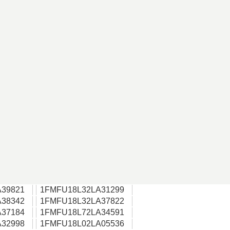
39821
1FMFU18L32LA31299
38342
1FMFU18L32LA37822
37184
1FMFU18L72LA34591
32998
1FMFU18L02LA05536