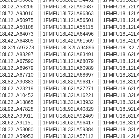
18L02LA53206
1FMFU18L72LA90687
1FMFU18L72LA
18L72LA93016
1FMFU18L72LA96863
1FMFU18L12LA
18L12LA50975
1FMFU18L12LA56501
1FMFU18L12LA
18L12LA50108
1FMFU18L12LA55115
1FMFU18L12LA
18L42LA64073
1FMFU18L42LA64496
1FMFU18L42LA
18L42LA64805
1FMFU18L42LA61569
1FMFU18L42LA
18LX2LA97278
1FMFU18LX2LA94896
1FMFU18LX2L
18L62LA88297
1FMFU18L62LA83491
1FMFU18L62LA
18L12LA67590
1FMFU18L12LA68079
1FMFU18L12LA
18L12LA69679
1FMFU18L12LA60989
1FMFU18L12LA
18L12LA67710
1FMFU18L12LA68697
1FMFU18L82LA
18L82LA90383
1FMFU18L82LA96317
1FMFU18L82LA
18L62LA23219
1FMFU18L62LA27271
1FMFU18L62LA
18L32LA10452
1FMFU18L32LA16221
1FMFU18L32LA
18L32LA18865
1FMFU18L32LA13932
1FMFU18L32LA
18L92LA47828
1FMFU18L92LA40829
1FMFU18L92LA
18L62LA99911
1FMFU18L62LA92469
1FMFU18L62LA
18L62LA91151
1FMFU18L62LA96417
1FMFU18L32LA
18L32LA58080
1FMFU18L32LA59884
1FMFU18L32LA
18L32LA59953
1FMFU18L32LA57112
1FMFU18L42LA