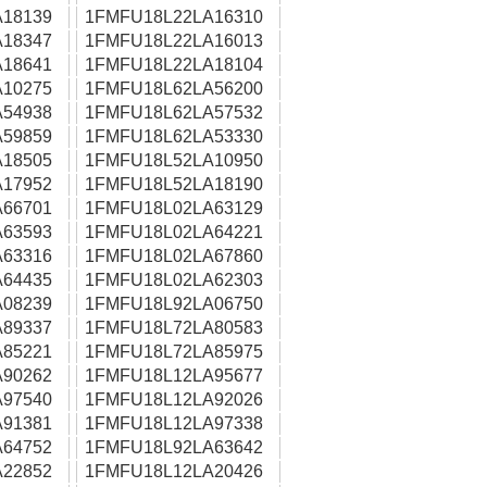
18139
1FMFU18L22LA16310
18347
1FMFU18L22LA16013
18641
1FMFU18L22LA18104
10275
1FMFU18L62LA56200
54938
1FMFU18L62LA57532
59859
1FMFU18L62LA53330
18505
1FMFU18L52LA10950
17952
1FMFU18L52LA18190
66701
1FMFU18L02LA63129
63593
1FMFU18L02LA64221
63316
1FMFU18L02LA67860
64435
1FMFU18L02LA62303
08239
1FMFU18L92LA06750
89337
1FMFU18L72LA80583
85221
1FMFU18L72LA85975
90262
1FMFU18L12LA95677
97540
1FMFU18L12LA92026
91381
1FMFU18L12LA97338
64752
1FMFU18L92LA63642
22852
1FMFU18L12LA20426