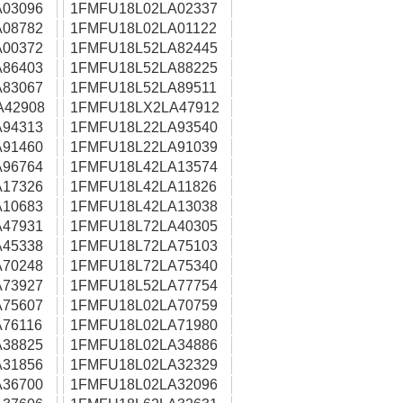
03096
1FMFU18L02LA02337
08782
1FMFU18L02LA01122
00372
1FMFU18L52LA82445
86403
1FMFU18L52LA88225
83067
1FMFU18L52LA89511
A42908
1FMFU18LX2LA47912
94313
1FMFU18L22LA93540
91460
1FMFU18L22LA91039
96764
1FMFU18L42LA13574
17326
1FMFU18L42LA11826
10683
1FMFU18L42LA13038
47931
1FMFU18L72LA40305
45338
1FMFU18L72LA75103
70248
1FMFU18L72LA75340
73927
1FMFU18L52LA77754
75607
1FMFU18L02LA70759
76116
1FMFU18L02LA71980
38825
1FMFU18L02LA34886
31856
1FMFU18L02LA32329
36700
1FMFU18L02LA32096