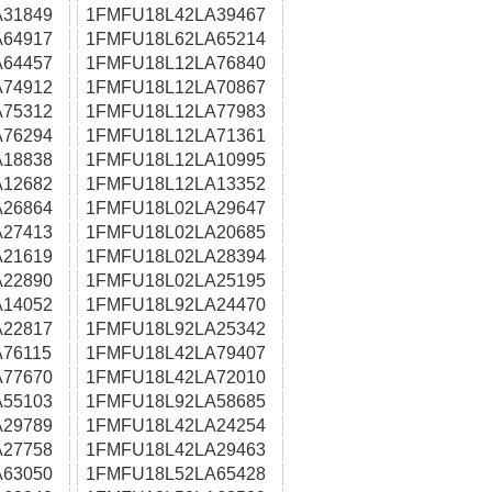
31849
1FMFU18L42LA39467
64917
1FMFU18L62LA65214
64457
1FMFU18L12LA76840
74912
1FMFU18L12LA70867
75312
1FMFU18L12LA77983
76294
1FMFU18L12LA71361
18838
1FMFU18L12LA10995
12682
1FMFU18L12LA13352
26864
1FMFU18L02LA29647
27413
1FMFU18L02LA20685
21619
1FMFU18L02LA28394
22890
1FMFU18L02LA25195
14052
1FMFU18L92LA24470
22817
1FMFU18L92LA25342
76115
1FMFU18L42LA79407
77670
1FMFU18L42LA72010
55103
1FMFU18L92LA58685
29789
1FMFU18L42LA24254
27758
1FMFU18L42LA29463
63050
1FMFU18L52LA65428