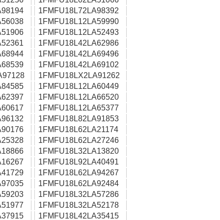
98194
1FMFU18L72LA98392
56038
1FMFU18L12LA59990
51906
1FMFU18L12LA52493
52361
1FMFU18L42LA62986
68944
1FMFU18L42LA69496
68539
1FMFU18L42LA69102
A97128
1FMFU18LX2LA91262
84585
1FMFU18L12LA60449
62397
1FMFU18L12LA66520
60617
1FMFU18L12LA65377
96132
1FMFU18L82LA91853
90176
1FMFU18L62LA21174
25328
1FMFU18L62LA27246
18866
1FMFU18L32LA13820
16267
1FMFU18L92LA40491
41729
1FMFU18L62LA94267
97035
1FMFU18L62LA92484
59203
1FMFU18L32LA57286
51977
1FMFU18L32LA52178
37915
1FMFU18L42LA35415