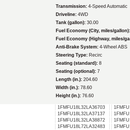
Transmission:
4-Speed Automatic
Driveline:
4WD
Tank (gallon):
30.00
Fuel Economy (City, miles/gallon)
Fuel Economy (Highway, miles/ga
Anti-Brake System:
4-Wheel ABS
Steering Type:
Recirc
Seating (standard):
8
Seating (optional):
7
Length (in.):
204.60
Width (in.):
78.60
Height (in.):
76.60
1FMFU18L32LA36703
1FMFU
1FMFU18L32LA37137
1FMFU
1FMFU18L32LA38872
1FMFU
1FMFU18L72LA32483
1FMFU