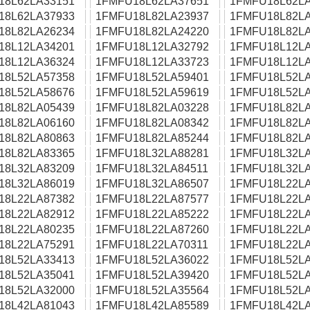
18L62LA33151
1FMFU18L62LA37651
1FMFU18L62LA
18L62LA37933
1FMFU18L82LA23937
1FMFU18L82LA
18L82LA26234
1FMFU18L82LA24220
1FMFU18L82LA
18L12LA34201
1FMFU18L12LA32792
1FMFU18L12LA
18L12LA36324
1FMFU18L12LA33723
1FMFU18L12LA
18L52LA57358
1FMFU18L52LA59401
1FMFU18L52LA
18L52LA58676
1FMFU18L52LA59619
1FMFU18L52LA
18L82LA05439
1FMFU18L82LA03228
1FMFU18L82LA
18L82LA06160
1FMFU18L82LA08342
1FMFU18L82LA
18L82LA80863
1FMFU18L82LA85244
1FMFU18L82LA
18L82LA83365
1FMFU18L32LA88281
1FMFU18L32LA
18L32LA83209
1FMFU18L32LA84511
1FMFU18L32LA
18L32LA86019
1FMFU18L32LA86507
1FMFU18L22LA
18L22LA87382
1FMFU18L22LA87577
1FMFU18L22LA
18L22LA82912
1FMFU18L22LA85222
1FMFU18L22LA
18L22LA80235
1FMFU18L22LA87260
1FMFU18L22LA
18L22LA75291
1FMFU18L22LA70311
1FMFU18L22LA
18L52LA33413
1FMFU18L52LA36022
1FMFU18L52LA
18L52LA35041
1FMFU18L52LA39420
1FMFU18L52LA
18L52LA32000
1FMFU18L52LA35564
1FMFU18L52LA
18L42LA81043
1FMFU18L42LA85589
1FMFU18L42LA