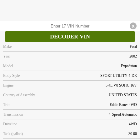
DECODER VIN
Make
Ford
Year
2002
Model
Expedition
Body Style
SPORT UTILITY 4-DR
Engine
5.4L V8 SOHC 16V
Country of Assembly
UNITED STATES
Trim
Eddie Bauer 4WD
Transmission
4-Speed Automatic
Driveline
4WD
Tank (gallon)
30.00