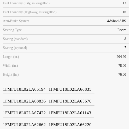
Fuel Economy (City, miles/gallon)
12
Fuel Economy (Highway, miles/gallon)
16
Anti-Brake System
4-Wheel ABS
Steering Type
Recirc
Seating (standard)
8
Seating (optional)
7
Length (in.)
204.60
Width (in.)
78.60
Height (in.)
76.60
1FMFU18L02LA65194
1FMFU18L02LA66835
1FMFU18L02LA68836
1FMFU18L02LA65670
1FMFU18L02LA67422
1FMFU18L02LA61143
1FMFU18L02LA62662
1FMFU18L02LA66220