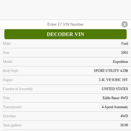
DECODER VIN
Make
Ford
Year
2002
Model
Expedition
Body Style
SPORT UTILITY 4-DR
Engine
5.4L V8 SOHC 16V
Country of Assembly
UNITED STATES
Trim
Eddie Bauer 4WD
Transmission
4-Speed Automatic
Driveline
4WD
Tank (gallon)
30.00