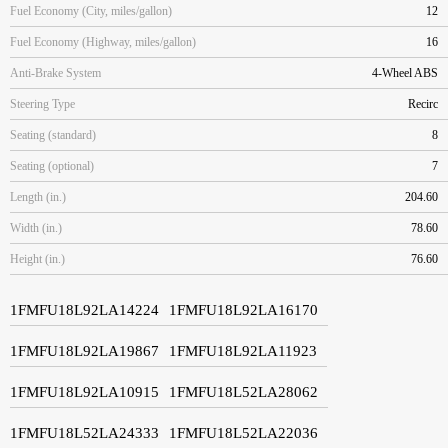
Fuel Economy (City, miles/gallon)
12
Fuel Economy (Highway, miles/gallon)
16
Anti-Brake System
4-Wheel ABS
Steering Type
Recirc
Seating (standard)
8
Seating (optional)
7
Length (in.)
204.60
Width (in.)
78.60
Height (in.)
76.60
1FMFU18L92LA14224
1FMFU18L92LA16170
1FMFU18L92LA19867
1FMFU18L92LA11923
1FMFU18L92LA10915
1FMFU18L52LA28062
1FMFU18L52LA24333
1FMFU18L52LA22036