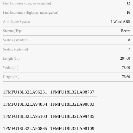
Fuel Economy (City, miles/gallon)
12
Fuel Economy (Highway, miles/gallon)
16
Anti-Brake System
4-Wheel ABS
Steering Type
Recirc
Seating (standard)
8
Seating (optional)
7
Length (in.)
204.60
Width (in.)
78.60
Height (in.)
76.60
1FMFU18L32LA96251
1FMFU18L32LA98737
1FMFU18L32LA94834
1FMFU18L32LA98883
1FMFU18L32LA95103
1FMFU18L32LA99485
1FMFU18L32LA90865
1FMFU18L32LA98109