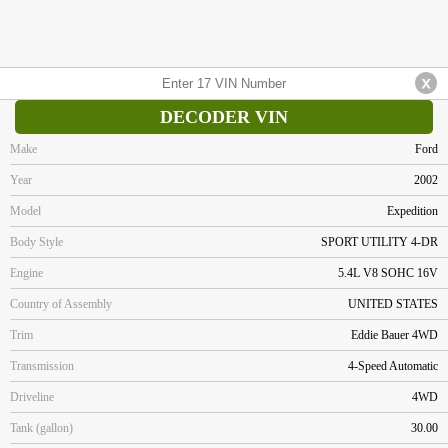
DECODER VIN
Make
Ford
Year
2002
Model
Expedition
Body Style
SPORT UTILITY 4-DR
Engine
5.4L V8 SOHC 16V
Country of Assembly
UNITED STATES
Trim
Eddie Bauer 4WD
Transmission
4-Speed Automatic
Driveline
4WD
Tank (gallon)
30.00